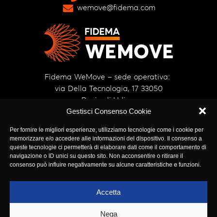
wemove@fidema.com
Fidema WeMove – sede operativa:
via Della Tecnologia, 17 33050
Pavia di Udine.
Gestisci Consenso Cookie
Sede legale: Fidema group Srl –
Via
Grado, 64, 34074 Monfalcone GO
Per fornire le migliori esperienze, utilizziamo tecnologie come i cookie per
memorizzare e/o accedere alle informazioni del dispositivo. Il consenso a
CAPITALE SOCIALE € 500.000,00
queste tecnologie ci permetterà di elaborare dati come il comportamento di
i.v. • Cod. Fiscale e P.IVA
navigazione o ID unici su questo sito. Non acconsentire o ritirare il
consenso può influire negativamente su alcune caratteristiche e funzioni.
00523440311 • Iscrizione Registro
delle Imprese Gorizia • C.C.I.A.A.
Venezia Giulia n. 00523440310
Accetta
Privacy Policy
|
Whistleblowing
Nega