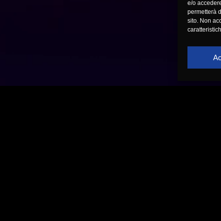
e/o accedere
permetterà d
sito. Non ac
caratteristic
Ac
CHI SI